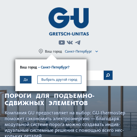
Ваш город
Санкт-Петербург
Регистрация
Вход
Ваш город
– Санкт-Петербург?
МЕНЮ
Да
Выбрать другой город
ПОРОГИ ДЛЯ ПОДЪЕМНО-
СДВИЖНЫХ ЭЛЕМЕНТОВ
Компания GU предос­тавляет на выбор: GU-thermostep
поможет сэкономить электроэнергию — благодаря
модульной сис­теме порога можно созд­авать индив­
идуальные сис­темные решения с помощью всего нес­
кольких дет­алей.