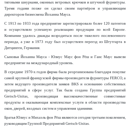
тяговыми шнурками, оконных ветровых крючков и штучной фурнитуры.
Тремя годами позже он сделал своим партнёром и управляющим
директором бизнесмена Йоханна Мауса.
С 1913 по 1933 года предприятие зарегистрировало более 120 патентов
и осуществляло успешную реализацию продукции по всей Европе.
Компании удалось дважды возродиться после тяжелого послевоенного
периода, а уже в 1973 году был осуществлен переезд из Штутгарта в
Дитцинген, Германия.
Сыновья Йоханна Мауса - Юлиус Маус фон Рёш и Ганс Маус вывели
предприятие на международный уровень.
В середине 1970-х годов фирма была реорганизована благодаря покупке
самой крупной французской фирмы-производителя фурнитуры FERCO, а
затем ведущего производителя замков BKS и основанию собственных
предприятий в сфере услуг. Так была создана Группа предприятий
Gretsch-Unitas, производящая высококачественные совместимые
продукты и оказывающая комплексные услуги в области производства
окон, дверей, входных систем и управления зданиями.
Братья Юлиус и Михаэль фон Рёш являются сегодня третьим поколением,
руководящим Группой Предприятий Gretsch­-Unitas.