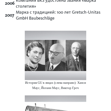
Компания BKS удостоена звания «марка
2006
столетия»
Марка с традицией: 100 лет Gretsch­-Unitas
2007
GmbH Baubeschläge
История GU в лицах (слева направо): Ханси
Маус, Йоганн Маус, Виктор Греч