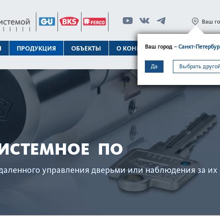
Ваш г
Ваш город
– Санкт-Петербур
Я
ПРОДУКЦИЯ
ОБЪЕКТЫ
О КОНЦЕРНЕ
ТЕХПОДДЕРЖК
Да
Выбрать другой
СИСТЕМНОЕ ПО
о удаленного управ­ления дверьми или наблюдения за и