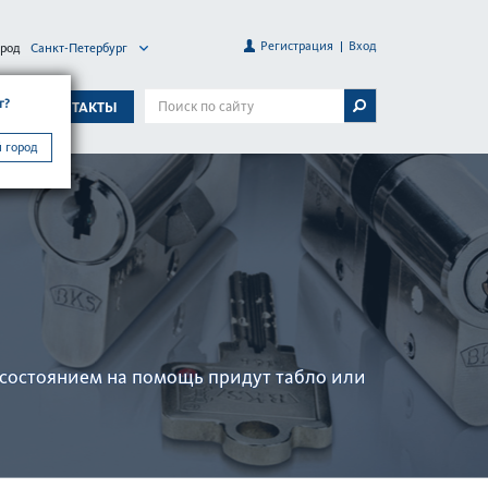
Регистрация
Вход
ород
Санкт-Петербург
г?
А
КОНТАКТЫ
 город
х сос­тоянием на помощь придут табло или