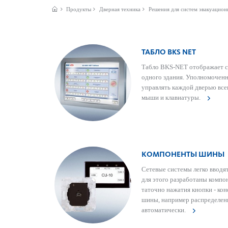
Продукты
Дверная техника
Решения для систем эвакуацион
ТАБЛО BKS NET
Табло BKS-NET отображает со
одного здания. Уполномоченн
управлять каждой дверью все
мыши и клав­иа­туры.
КОМПОНЕНТЫ ШИНЫ
Сетевые сис­темы легко вводя
для этого раз­р­а­ботаны ком
тат­очно нажатия кнопки - ко
шины, например распреде­л­ени
автом­ат­ически.