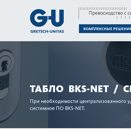
КОМПЛЕКСНЫЕ РЕШЕНИ
ТАБЛО BKS-NET / 
При нео­б­ход­имости централ­и­з­ованног
сис­темное ПО BKS-NET.