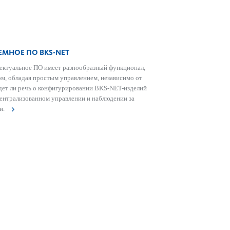
ЕМНОЕ ПО BKS-NET
ектуальное ПО имеет разнообразный функционал,
м, обладая про­стым управ­лением, неза­в­исимо от
идет ли речь о конфигур­иро­вании BKS-NET-изделий
ентрал­и­з­ованном управ­лении и наблюдении за
и.