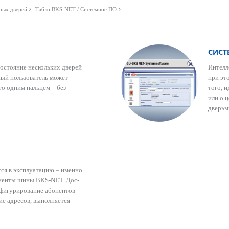
ных дверей
Табло BKS-NET / Системное ПО
СИСТ
с­тояние нес­кольких дверей
Интелл
ый поль­зователь может
при это
го одним пальцем – без
того, 
или о ц
дверьм
тся в эксплуат­ацию – именно
поненты шины BKS-NET. Дос­
нфигур­иро­вание абонентов
е адр­есов, вып­олняется