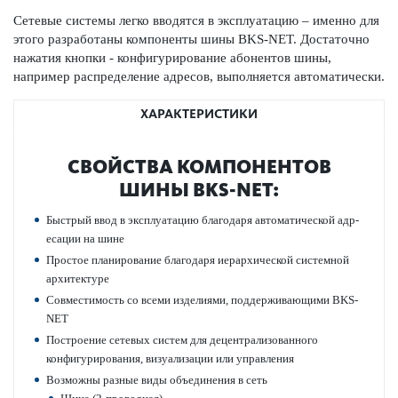
Сетевые сис­темы легко вводятся в эксплуат­ацию – именно для
этого раз­р­а­ботаны компоненты шины BKS-NET. Дос­тат­очно
нажатия кнопки - конфигур­иро­вание абонентов шины,
например распреде­л­ение адр­есов, вып­олняется автом­ат­ически.
ХАРАКТЕРИСТИКИ
СВОЙСТВА КОМПОНЕНТОВ
ШИНЫ BKS-NET:
Быстрый ввод в эксплуат­ацию благодаря автом­ат­ической адр­
ес­ации на шине
Про­стое планирование благодаря иер­архической сис­темной
архитектуре
Совме­с­тимость со всеми изделиями, поддерживающими BKS-
NET
Пос­т­роение сетевых систем для децентрал­и­з­ованного
конфигур­иро­вания, визуал­изации или управ­ления
Возможны разные виды объединения в сеть