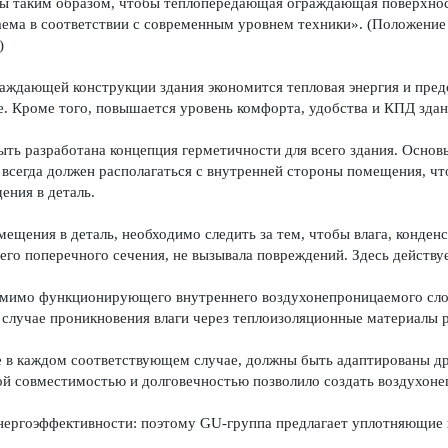
ы таким образом, чтобы теплопередающая ограждающая поверхност
ема в соответствии с современным уровнем техники». (Положение
)
аждающей конструкции здания экономится тепловая энергия и пре
е. Кроме того, повышается уровень комфорта, удобства и КПД здан
ыть разработана концепция герметичности для всего здания. Основ
всегда должен располагаться с внутренней стороны помещения, ч
ения в деталь.
ещения в деталь, необходимо следить за тем, чтобы влага, конден
го поперечного сечения, не вызывала повреждений. Здесь действу
омимо функционирующего внутреннего воздухонепроницаемого сло
 случае проникновения влаги через теплоизоляционные материалы 
 в каждом соответствующем случае, должны быть адаптированы др
ой совместимостью и долговечностью позволило создать воздухон
энергоэффективности: поэтому GU-группа предлагает уплотняющие п