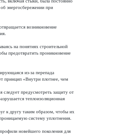
ь, включая стыки, была постоянно
 об энергосбережении при
дотвращается возникновение
ия.
ываясь на понятиях строительной
тобы предотвратить проникновение
сирующаяся из-за перепада
ет принцип «Внутри плотнее, чем
я следует предусмотреть защиту от
разрушается теплоизоляционная
уг к другу таким образом, чтобы их
епроницаемую систему уплотнения.
рофили новейшего пок­о­л­ения для