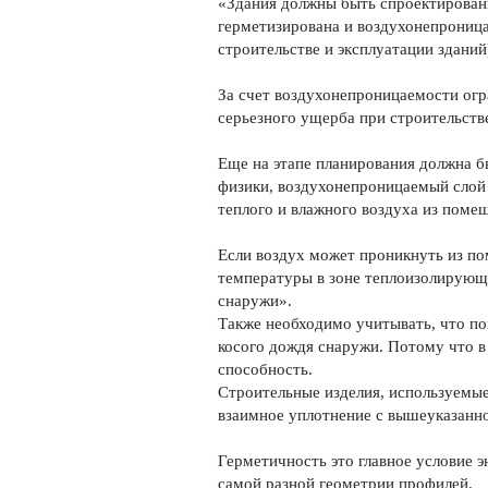
«Здания должны быть спроектирован
герметизирована и воздухонепроница
строительстве и эксплуатации зданий
За счет воздухонепроницаемости огр
серьезного ущерба при строительств
Еще на этапе планирования должна б
физики, воздухонепроницаемый слой 
теплого и влажного воздуха из помещ
Если воздух может проникнуть из пом
температуры в зоне теплоизолирующе
снаружи».
Также необходимо учитывать, что п
косого дождя снаружи. Потому что в
способность.
Строительные изделия, используемые
взаимное уплотнение с вышеуказанн
Гермет­ичность это главное условие 
самой разной геометрии профилей.