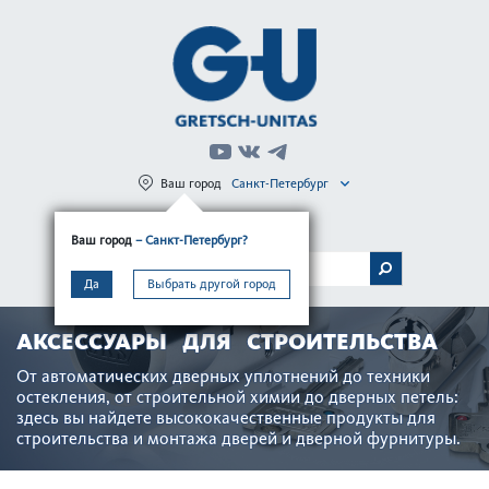
Ваш город
Санкт-Петербург
Регистрация
Вход
Ваш город
– Санкт-Петербург?
МЕНЮ
Да
Выбрать другой город
АКСЕССУАРЫ ДЛЯ СТРОИТЕЛЬСТВА
От автом­ат­ических дверных уплотнений до техники
остек­л­ения, от строительной химии до дверных петель:
здесь вы найдете выс­ококачес­твенные продукты для
строительства и монтажа дверей и дверной фурнитуры.