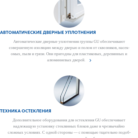
АВТОМАТИЧЕСКИЕ ДВЕРНЫЕ УПЛОТНЕНИЯ
Автом­ат­ические дверные уплотнения группы GU обеспечивают
совершенную изол­яцию между дверью и полом от сквозняков, насе­к­
омых, пыли и грязи. Они пригодны для пла­сти­к­овых, дер­евянных и
алюминиевых дверей.
ТЕХНИКА ОСТЕКЛЕНИЯ
Дополнительное обору­дования для остек­л­ения GU обеспечивает
надлежащую установку стеклянных блоков даже в чрезвычайно
сложных условиях. С одной стороны — с помощью тщательно подоб­