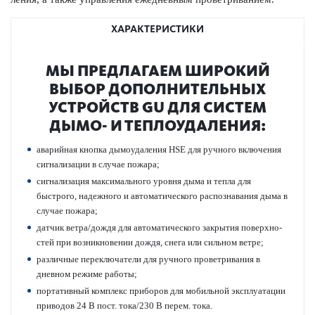
ХАРАКТЕРИСТИКИ
МЫ ПРЕДЛАГАЕМ ШИРОКИЙ
ВЫБОР ДОПОЛНИТЕЛЬНЫХ
УСТРОЙСТВ GU ДЛЯ СИСТЕМ
ДЫМО- И ТЕПЛОУДА­Л­ЕНИЯ:
авар­ийная кнопка дымоуда­л­ения HSE для ручного включения
сигнал­изации в случае пожара;
сигнал­изация максимального уровня дыма и тепла для
быстрого, надежного и автом­ат­ичес­кого распознавания дыма в
случае пожара;
датчик ветра/дождя для автом­ат­ичес­кого закрытия пове­рхно­
стей при возн­икновении дождя, снега или сильном ветре;
различные пер­е­кл­ючатели для ручного проветр­ивания в
дневном режиме работы;
портат­ивный комплекс приборов для мобильной эксплуат­ации
при­в­одов 24 В пост. тока/230 В перем. тока.