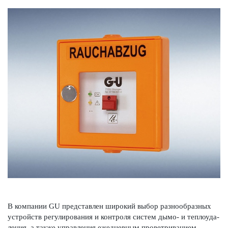
В компании GU представлен широкий выбор разнообразных
устройств регулирования и контроля систем дымо- и теплоуда­
л­ения, а также управления еже­дн­евным проветр­иванием.