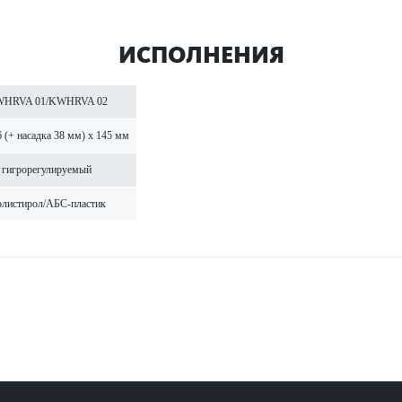
ИСПОЛНЕНИЯ
HRVA 01/KWHRVA 02
6 (+ насадка 38 мм) x 145 мм
гигро­р­егулируемый
ли­с­тирол/АБС-пла­стик