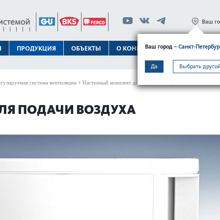
Ваш г
Ваш город
– Санкт-Петербур
Я
ПРОДУКЦИЯ
ОБЪЕКТЫ
О КОНЦЕРНЕ
ТЕХПОДДЕРЖК
Да
Выбрать другой
гулируемая система вентиляции
Настенный комплект для подачи воздуха
ЛЯ ПОДАЧИ ВОЗДУХА