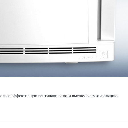
олько эффективную вентиляцию, но и выс­окую звук­ои­з­ол­яцию.