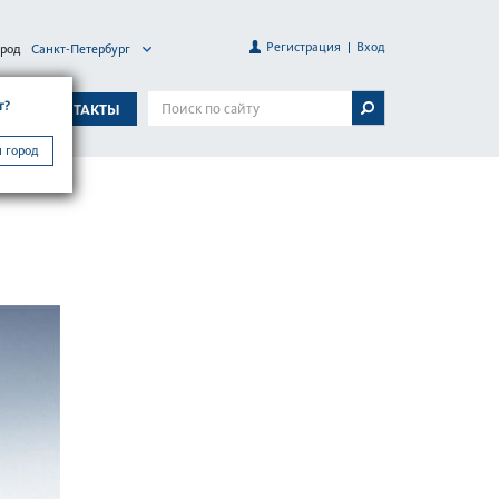
Регистрация
Вход
ород
Санкт-Петербург
г?
А
КОНТАКТЫ
 город