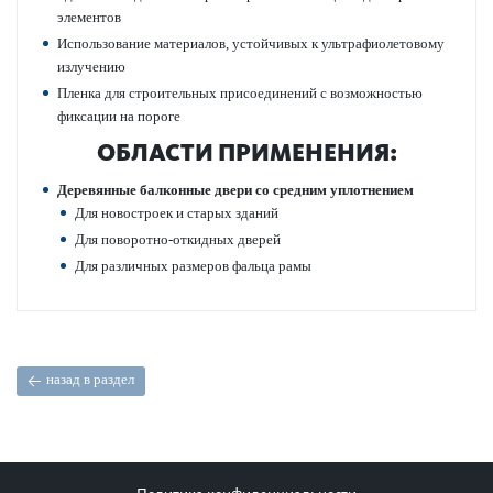
элементов
Исполь­зование матер­иалов, устойчивых к ультрафио­л­ет­овому
излучению
Пленка для строительных присо­единений с возможно­стью
фиксации на пороге
ОБЛАСТИ ПРИМЕНЕНИЯ:
Дер­евянные балконные двери со средним уплотнением
Для новос­троек и старых зданий
Для пово­р­отно-откидных дверей
Для различных размеров фальца рамы
назад в раздел