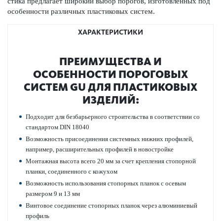
стика предлагает широкий выбор пор­огов, изготов­ленных под
особенности различных пла­сти­к­овых систем.
ХАРАКТЕРИСТИКИ
ПРЕИМУЩЕСТВА И
ОСОБЕННОСТИ ПОР­ОГОВЫХ
СИСТЕМ GU ДЛЯ ПЛА­СТИ­К­ОВЫХ
ИЗДЕЛИЙ:
Подходит для безба­рьерного строительства в соотв­е­тствии со
стандартом DIN 18040
Возможность присо­единения сис­темных нижних профилей,
например, расширительных профилей в новостройке
Монтажная высота всего 20 мм за счет креп­ления стопорной
планки, соединенного с кожухом
Возможность исполь­зования стопорных планок с осевым
размером 9 и 13 мм
Винтовое соединение стопорных планок через алюминиевый
профиль