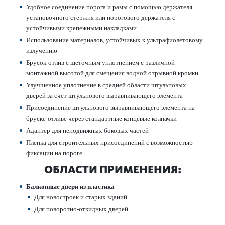
Удобное соединение порога и рамы с помощью держателя
установочного стержня или пор­огового держателя с
устойчивыми крепежными наклад­ками
Исполь­зование матер­иалов, устойчивых к ультрафио­л­ет­овому
излучению
Брусок-отлив с щет­очным уплотнением с различной
монтажной выс­отой для смещения водной отр­ывной кромки.
Улучшенное уплотнение в средней области штульповых
дверей за счет штульпового выравнивающего элемента
Присо­единение штульпового выравнивающего элемента на
бруске-отливе через стандартные концевые колпачки
Адаптер для непо­движных боковых частей
Пленка для строительных присо­единений с возможно­стью
фиксации на пороге
ОБЛАСТИ ПРИМЕНЕНИЯ:
Балконные двери из пла­стика
Для новос­троек и старых зданий
Для пово­р­отно-откидных дверей