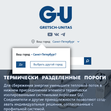
Ваш город
Санкт-Петербург
Регистрация
Вход
Ваш город
– Санкт-Петербург?
МЕНЮ
Да
Выбрать другой город
ТЕРМИЧЕСКИ РАЗДЕЛЕННЫЕ ПОРОГИ
Для сбережения энергии уменьшите тепловой поток в
нижнем присо­единении элемента термически
изолированными сис­темными пор­огами GU.
Соединители и другие принадлежности позв­оляют созд­
авать индив­идуальные решения, согласованные с
профильной сис­темой.