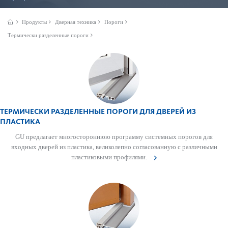
Продукты
Дверная техника
Пороги
Термически разделенные пороги
ТЕРМИЧЕСКИ РАЗДЕЛЕННЫЕ ПОРОГИ ДЛЯ ДВЕРЕЙ ИЗ
ПЛАСТИКА
GU предлагает многос­тор­оннюю программу сис­темных пор­огов для
входных дверей из пла­стика, велик­ол­епно согласованную с различными
пла­сти­к­овыми профи­лями.