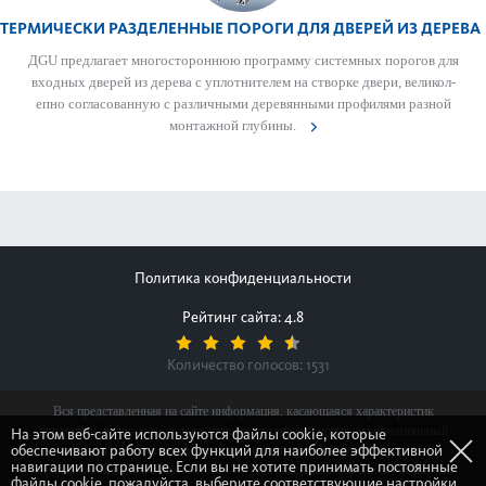
ТЕРМИЧЕСКИ РАЗДЕЛЕННЫЕ ПОРОГИ ДЛЯ ДВЕРЕЙ ИЗ ДЕРЕВА
ДGU предлагает многос­тор­оннюю программу сис­темных пор­огов для
входных дверей из дерева с уплотнителем на створке двери, велик­ол­
епно согласованную с различными дер­евянными профи­лями разной
монтажной глубины.
Политика конфиденциальности
Рейтинг сайта: 4.8
Количество голосов:
1531
Вся представленная на сайте информация, касающаяся характеристик
продуктов, наличия на складе, стоимости товаров, носит информационный
На этом веб-сайте используются файлы cookie, которые
обеспечивают работу всех функций для наиболее эффективной
характер и ни при каких условиях не является публичной офертой,
навигации по странице. Если вы не хотите принимать постоянные
определяемой положениями Статьи 437(2) Гражданского кодекса Российской
файлы cookie, пожалуйста, выберите соответствующие настройки