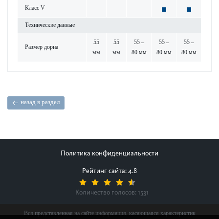
Класс V
Технические данные
55
55
55 –
55 –
55 –
Размер дорна
мм
мм
80 мм
80 мм
80 мм
назад в раздел
Политика конфиденциальности
Рейтинг сайта: 4.8
Количество голосов:
1531
Вся представленная на сайте информация, касающаяся характеристик