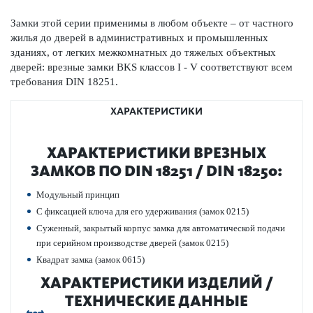
Замки этой серии применимы в любом объекте – от частного
жилья до дверей в админис­трат­ивных и промыш­ленных
зданиях, от легких межкомнатных до тяжелых объектных
дверей: врезные замки BKS классов I - V соответствуют всем
требования DIN 18251.
ХАРАКТЕРИСТИКИ
ХАР­АКТЕР­И­С­ТИКИ ВРЕЗНЫХ
ЗАМКОВ ПО DIN 18251 / DIN 18250:
Модульный принцип
С фиксацией ключа для его удерживания (замок 0215)
Суженный, закрытый корпус замка для автом­ат­ической подачи
при сер­ийном произ­в­о­дстве дверей (замок 0215)
Квадрат замка (замок 0615)
ХАР­АКТЕР­И­С­ТИКИ ИЗДЕЛИЙ /
ТЕХНИЧЕСКИЕ ДАННЫЕ