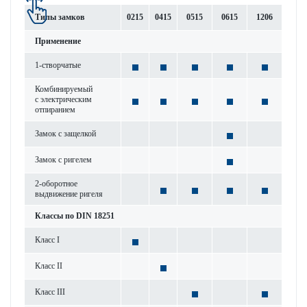
Типы замков
0215
0415
0515
0615
1206
Применение
1-створ­чатые
Комб­инируемый
с электрическим
отпиранием
Замок с защелкой
Замок с риг­елем
2-обор­отное
выдвижение ригеля
Классы по DIN 18251
Класс I
Класс II
Класс III