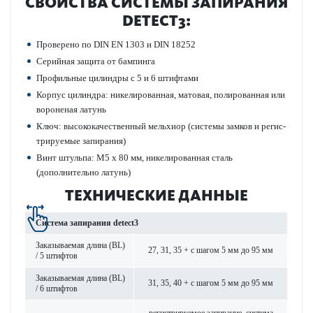
СВОЙСТВА СИС­ТЕМЫ ЗАПИРАНИЯ
DETECT3:
Проверено по DIN EN 1303 и DIN 18252
Сер­ийная защита от бампинга
Профильные цилиндры с 5 и 6 штифтами
Корпус цилиндра: никелированная, мат­овая, полированная или
вор­оненая латунь
Ключ: выс­ококачес­твенный мельхиор (сис­темы замков и регис­
триру­емые запирания)
Винт штульпа: M5 x 80 мм, никелированная сталь
(дополнительно латунь)
ТЕХНИЧЕСКИЕ ДАННЫЕ
Сис­тема запирания detect3
Заказываемая длина (BL)
27, 31, 35 + с шагом 5 мм до 95 мм
/ 5 штифтов
Заказываемая длина (BL)
31, 35, 40 + с шагом 5 мм до 95 мм
/ 6 штифтов