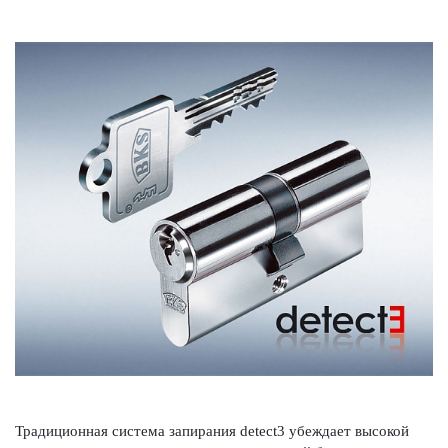
Традицио­нная сис­тема запирания detect3 убеждает выс­окой