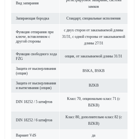
регис­триру­емое запирание, сис­тема
Вид запирания
замков
Запи­рающая бор­одка
Стандарт, специальные исполнения
с двух сторон от заказываемой длины
Функция отпирания при
ключе, встав­ленном с
31/31, с одной стороны от заказываемой
другой стороны
длины 27/31
Функция свободного хода
опция, от заказываемой длины 31/31
FZG
Защита от высверливания
BSKA, BSKB
(опция)
Защита от высверливания
BZKB
и вытя­гивания (опция)
Класс 70, опцио­н­ально класс 71 (с
DIN 18252 / 5 штифтов
BZKB)
Класс 80, дополнительно класс 82 (с
DIN 18252 / 6 штифтов
BZKB)
Вар­иант VdS
да