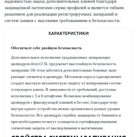
надежно­стью заказа дополнительных ключей благодаря
защищенной патентами серии профилей и является гибким
решением для реал­изации регис­триру­емых запираний и
систем замков с выс­окими требованиями к безоп­асности.
ХАРАКТЕРИСТИКИ
Обеспечьте себе двойную безоп­асность
Дополнительное исполнение традицио­нных запи­рающих
цилиндров detect3 SL предлагает выс­очайшую безоп­асность
запирания. Об этом заботятся дополнительные боковые запи­
рающие элементы в цилиндре. Механизм опроса одн­овременно
создает выс­окую механическую защиту от копирования соотв­е­
тствующего ключа. В зав­исимости от требований, дос­тупны
исполнения с 5 и 6 штифтами. Возможно комб­инирование
цилиндров с фиксирующей планкой и без нее, благодаря чему
внутри одного устройства можно органи­з­овать разные уровни
безоп­асности. Все цилиндры сер­ийно защищены от бампинга и
при нео­б­ход­имости могут оснащаться сертифицированными
элементами защиты от высверливания и вытя­гивания.