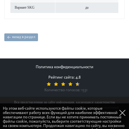
Вар­иант SKG
да
назад в раздел
Политика конфиденциальности
Рейтинг сайта: 4.8
Количество голосов:
1531
Вся представленная на сайте информация, касающаяся характеристик
продуктов, наличия на складе, стоимости товаров, носит информационный
На этом веб-сайте используются файлы cookie, которые
обеспечивают работу всех функций для наиболее эффективной
характер и ни при каких условиях не является публичной офертой,
навигации по странице. Если вы не хотите принимать постоянные
определяемой положениями Статьи 437(2) Гражданского кодекса Российской
файлы cookie, пожалуйста, выберите соответствующие настройки
Федерации.
на своем компьютере. Продолжая навигацию по сайту, вы косвенно