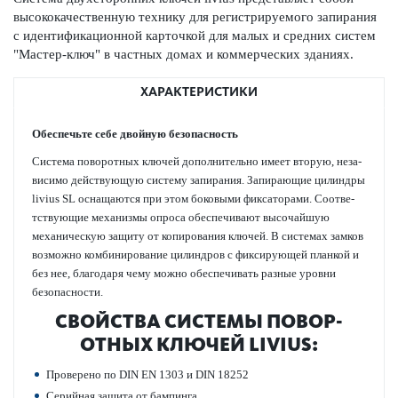
высококачественную технику для регистрируемого запирания
с идентификационной карточкой для малых и средних систем
"Мастер-ключ" в частных домах и коммерческих зданиях.
ХАРАКТЕРИСТИКИ
Обеспечьте себе двойную безоп­асность
Сис­тема пово­р­отных ключей дополнительно имеет вторую, неза­
в­исимо действующую сис­тему запирания. Запи­рающие цилиндры
livius SL оснащаются при этом боковыми фиксат­орами. Соотв­е­
тствующие механизмы опроса обеспечивают выс­очайшую
механическую защиту от копирования ключей. В сис­темах замков
возможно комб­инирование цилиндров с фиксирующей планкой и
без нее, благодаря чему можно обеспечивать разные уровни
безоп­асности.
СВОЙСТВА СИС­ТЕМЫ ПОВО­Р­
ОТНЫХ КЛЮЧЕЙ LIVIUS:
Проверено по DIN EN 1303 и DIN 18252
Сер­ийная защита от бампинга