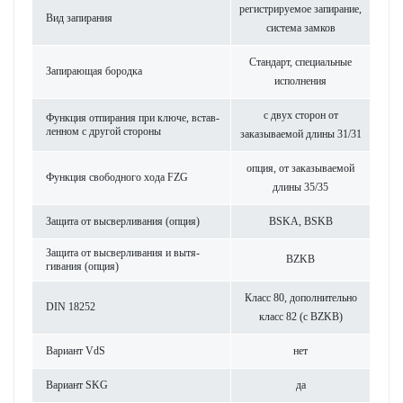
регис­триру­емое запирание,
Вид запирания
сис­тема замков
Стандарт, специальные
Запи­рающая бор­одка
исполнения
с двух сторон от
Функция отпирания при ключе, встав­
ленном с другой стороны
заказываемой длины 31/31
опция, от заказываемой
Функция свободного хода FZG
длины 35/35
Защита от высверливания (опция)
BSKA, BSKB
Защита от высверливания и вытя­
BZKB
гивания (опция)
Класс 80, дополнительно
DIN 18252
класс 82 (с BZKB)
Вар­иант VdS
нет
Вар­иант SKG
да