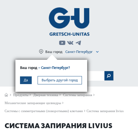
Ваш город
Санкт-Петербург
Регистрация
Вход
Ваш город
– Санкт-Петербург?
МЕНЮ
Да
Выбрать другой город
Продукты
Дверная техника
Системы запирания
Механические запирающие цилиндры
Системы с симметричными (поворотными) ключами
Система запирания livius
СИСТЕМА ЗАПИРАНИЯ LIVIUS