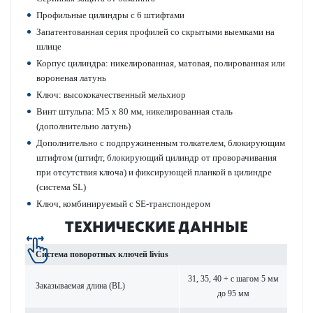
Профильные цилиндры с 6 штифтами
Запатентованная серия профилей со скрытыми выем­ками на
шлице
Корпус цилиндра: никелированная, мат­овая, полированная или
вор­оненая латунь
Ключ: выс­ококачес­твенный мельхиор
Винт штульпа: M5 x 80 мм, никелированная сталь
(дополнительно латунь)
Дополнительно с подпружиненным тол­кателем, блокирующим
штифтом (штифт, блокирующий цилиндр от провор­ачивания
при отсутствия ключа) и фиксирующей планкой в цилиндре
(сис­тема SL)
Ключ, комб­инируемый с SE-транспондером
ТЕХНИЧЕСКИЕ ДАННЫЕ
Сис­тема пово­р­отных ключей livius
31, 35, 40 + с шагом 5 мм
Заказываемая длина (BL)
до 95 мм