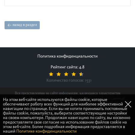
назад в раздел
Политика конфиденциальности
Рейтинг сайта: 4.8
Количество голосов:
1531
Вся представленная на сайте информация, касающаяся характеристик
продуктов, наличия на складе, стоимости товаров, носит информационный
На этом веб-сайте используются файлы cookie, которые
обеспечивают работу всех функций для наиболее эффективной
характер и ни при каких условиях не является публичной офертой,
навигации по странице. Если вы не хотите принимать постоянные
определяемой положениями Статьи 437(2) Гражданского кодекса Российской
файлы cookie, пожалуйста, выберите соответствующие настройки
Федерации.
на своем компьютере. Продолжая навигацию по сайту, вы косвенно
предоставляете свое согласие на использование файлов cookie на
этом веб-сайте. Более подробная информация предоставляется в
© Gretsch-Unitas group
нашей
Политике конфиденциальности