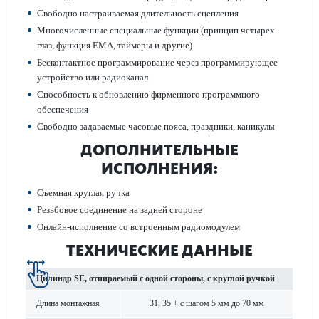
Свободно наст­раиваемая длительность сцеп­ления
Многочис­ленные специальные функции (принцип чет­ырех
глаз, функция EMA, таймеры и другие)
Бес­к­онтактное программирование через программирующее
устройство или радио­к­анал
Спосо­бность к обнов­лению фирменного программного
обеспечения
Свободно задаваемые часовые пояса, праздники, каникулы
ДОПОЛНИТЕЛЬНЫЕ
ИСПОЛНЕНИЯ:
Съемная круглая ручка
Резьбовое соединение на задней стороне
Онлайн-исполнение со встроенным радио­модулем
ТЕХНИЧЕСКИЕ ДАННЫЕ
Цилиндр SE, отпираемый с одной стороны, с круглой ручкой
Длина монтажная
31, 35 + с шагом 5 мм до 70 мм