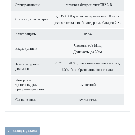
Электропитание
1 литиевая бат­арея, тип CR2 3 В
до 350 000 циклов запирания или 10 лет в
Срок службы бат­ареи
режиме ожидания / стандартная бат­арея CR2
Класс защиты
IP 54
Частота: 868 МГц
Радио (опция)
Дальность: до 30 м
-25 °C - +70 °C, относительная влажность до
Темпер­ат­урный
диапазон
95%, без обра­зования конденсата
Интерфейс
транспондера /
емкос­тной
программирования
Сигнал­изация
аку­стическая
назад в раздел