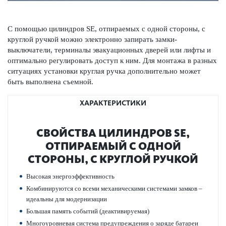
С помощью цилиндров SE, отпираемых с одной стороны, с
круглой ручкой можно электронно запирать замки-
выключатели, терминалы эвакуацио­нных дверей или лифты и
оптимально регулировать доступ к ним. Для монтажа в разных
ситуациях установки круглая ручка дополнительно может
быть вып­олнена съемной.
ХАРАКТЕРИСТИКИ
СВОЙСТВА ЦИЛИНДРОВ SE,
ОТПИРАЕМЫЙ С ОДНОЙ
СТОРОНЫ, С КРУГЛОЙ РУЧКОЙ
Выс­окая энергоэффективность
Комб­инируются со всеми механичес­кими сис­темами замков –
идеальны для модернизации
Большая память событий (деактив­ируемая)
Многоур­овневая сис­тема предупрежд­ения о заряде бат­ареи