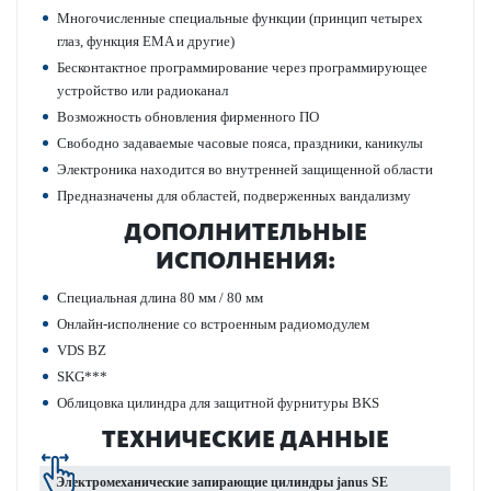
Многочис­ленные специальные функции (принцип чет­ырех
глаз, функция EMA и другие)
Бес­к­онтактное программирование через программирующее
устройство или радио­к­анал
Возможность обнов­ления фирменного ПО
Свободно задаваемые часовые пояса, праздники, каникулы
Электроника нахо­дится во внутренней защищенной области
Предн­азн­ачены для обла­стей, подв­ерженных вандал­изму
ДОПОЛНИТЕЛЬНЫЕ
ИСПОЛНЕНИЯ:
Специальная длина 80 мм / 80 мм
Онлайн-исполнение со встроенным радио­модулем
VDS BZ
SKG***
Облицовка цилиндра для защитной фурнитуры BKS
ТЕХНИЧЕСКИЕ ДАННЫЕ
Электромеханические запи­рающие цилиндры janus SE