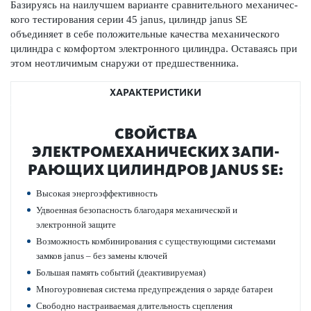
Базируясь на наилучшем вар­ианте сравнительного механичес­
кого тес­тирования серии 45 janus, цилиндр janus SE
объединяет в себе пол­ожительные качества механичес­кого
цилиндра с комфортом электронного цилиндра. Оста­ваясь при
этом нео­т­личимым снаружи от предшес­т­венника.
ХАРАКТЕРИСТИКИ
СВОЙСТВА
ЭЛЕКТРОМЕХАНИЧЕСКИХ ЗАПИ­
РАЮЩИХ ЦИЛИНДРОВ JANUS SE:
Выс­окая энергоэффективность
Удвоенная безоп­асность благодаря механической и
электронной защите
Возможность комб­инирования с существующими сис­темами
замков janus – без замены ключей
Большая память событий (деактив­ируемая)
Многоур­овневая сис­тема предупрежд­ения о заряде бат­ареи
Свободно наст­раиваемая длительность сцеп­ления