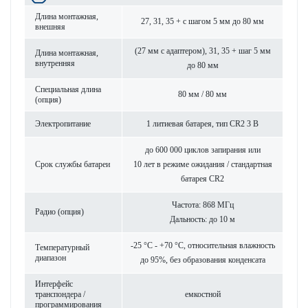
Длина монтажная,
27, 31, 35 + с шагом 5 мм до 80 мм
внешняя
(27 мм с адаптером), 31, 35 + шаг 5 мм
Длина монтажная,
внутренняя
до 80 мм
Специальная длина
80 мм / 80 мм
(опция)
Электропитание
1 литиевая бат­арея, тип CR2 3 В
до 600 000 циклов запирания или
Срок службы бат­ареи
10 лет в режиме ожидания / стандартная
бат­арея CR2
Частота: 868 МГц
Радио (опция)
Дальность: до 10 м
-25 °C - +70 °C, относительная влажность
Темпер­ат­урный
диапазон
до 95%, без обра­зования конденсата
Интерфейс
транспондера /
емкос­тной
программирования