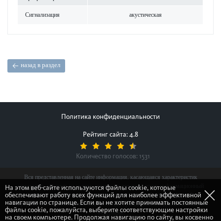
Сигнал­изация
аку­стическая
назад в раздел
Политика конфиденциальности
Рейтинг сайта: 4.8
Количество голосов:
1531
Вся представленная на сайте информация, касающаяся характеристик
продуктов, наличия на складе, стоимости товаров, носит информационный
На этом веб-сайте используются файлы cookie, которые
обеспечивают работу всех функций для наиболее эффективной
характер и ни при каких условиях не является публичной офертой,
навигации по странице. Если вы не хотите принимать постоянные
определяемой положениями Статьи 437(2) Гражданского кодекса Российской
файлы cookie, пожалуйста, выберите соответствующие настройки
Федерации.
на своем компьютере. Продолжая навигацию по сайту, вы косвенно