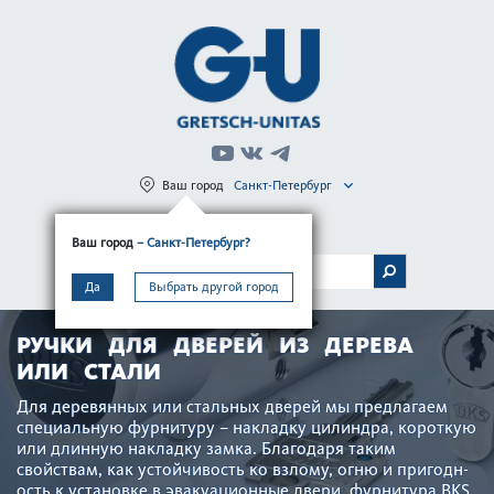
Ваш город
Санкт-Петербург
Регистрация
Вход
Ваш город
– Санкт-Петербург?
МЕНЮ
Да
Выбрать другой город
РУЧКИ ДЛЯ ДВЕРЕЙ ИЗ ДЕРЕВА
ИЛИ СТАЛИ
Для дер­евянных или стальных дверей мы предлагаем
специальную фурнитуру – накладку цилиндра, кор­откую
или длинную накладку замка. Благодаря таким
свойствам, как устойчив­ость ко взлому, огню и пригодн­
ость к установке в эвакуацио­нные двери, фурнитура BKS