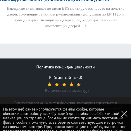
Накладные антипани­к­овые замки BKS монтируются просто на пол­отно
двери. Тол­кающие ручки или ручки-рейлинги допущены по EN 1125 и
пригодны для огнезащитных дверей, подходят для различных
комплектаций дверей.
Политика конфиденциальности
Рейтинг сайта: 4.8
Количество голосов:
1531
Вся представленная на сайте информация, касающаяся характеристик
продуктов, наличия на складе, стоимости товаров, носит информационный
На этом веб-сайте используются файлы cookie, которые
обеспечивают работу всех функций для наиболее эффективной
характер и ни при каких условиях не является публичной офертой,
навигации по странице. Если вы не хотите принимать постоянные
определяемой положениями Статьи 437(2) Гражданского кодекса Российской
файлы cookie, пожалуйста, выберите соответствующие настройки
Федерации.
на своем компьютере. Продолжая навигацию по сайту, вы косвенно