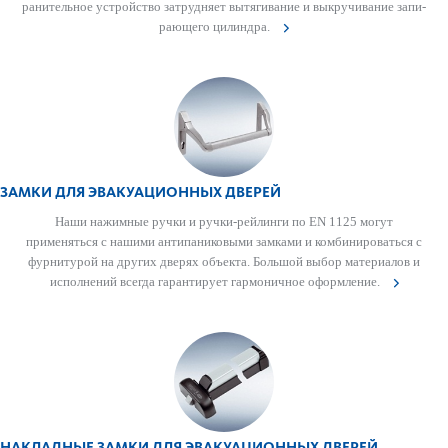
ранительное устройство затрудняет вытя­гивание и выкручивание запи­
рающего цилиндра.
ЗАМКИ ДЛЯ ЭВАКУАЦИОННЫХ ДВЕРЕЙ
Наши нажимные ручки и ручки-рейлинги по EN 1125 могут
применяться с нашими антипани­к­овыми зам­ками и комб­инироваться с
фурнитурой на других дверях объекта. Большой выбор матер­иалов и
исполнений всегда гар­антирует гар­моничное оформ­ление.
НАКЛАДНЫЕ ЗАМКИ ДЛЯ ЭВАКУАЦИОННЫХ ДВЕРЕЙ