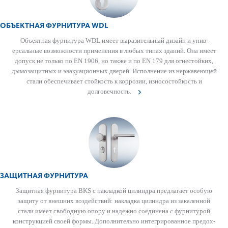
ОБЪЕКТНАЯ ФУРНИТУРА WDL
Объектная фурнитура WDL имеет выразительный дизайн и унив­
ерсальные возможности применения в любых типах зданий. Она имеет
допуск не только по EN 1906, но также и по EN 179 для огн­ес­тойких,
дымозащитных и эвакуацио­нных дверей. Исполнение из нерж­а­в­еющей
стали обеспечивает стой­кость к коррозии, износос­той­кость и
долговечность.
ЗАЩИТНАЯ ФУРНИТУРА
Защитная фурнитура BKS с накладкой цилиндра предлагает особую
защиту от внешних воздействий: накладка цилиндра из зака­л­енной
стали имеет свобо­дную опору и надежно соединена с фурнитурой
конструкцией своей формы. Дополнительно интегриро­ванное предо­х­