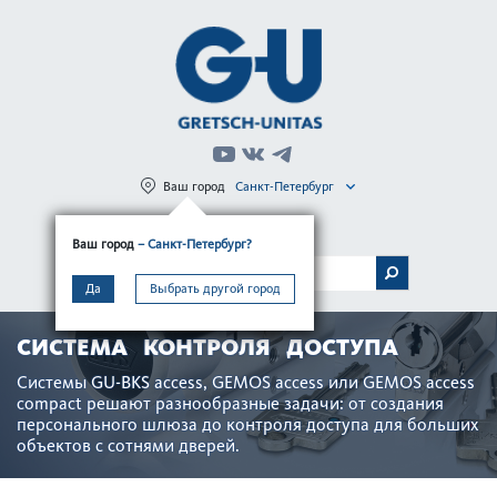
Ваш город
Санкт-Петербург
Регистрация
Вход
Ваш город
– Санкт-Петербург?
МЕНЮ
Да
Выбрать другой город
СИСТЕМА КОНТРОЛЯ ДОСТУПА
Системы GU-BKS access, GEMOS access или GEMOS access
compact решают разнообразные задачи: от создания
персон­ального шлюза до контроля дос­тупа для больших
объектов с сотнями дверей.