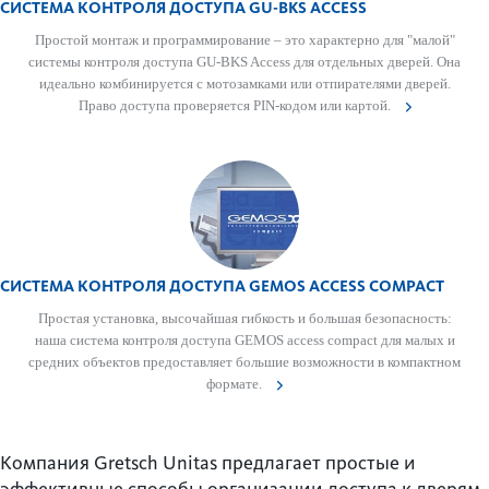
СИСТЕМА КОНТРОЛЯ ДОСТУПА GU-BKS ACCESS
Простой монтаж и программирование – это хар­актерно для "малой"
сис­темы контроля дос­тупа GU-BKS Access для отдельных дверей. Она
идеально комб­инируется с мотоза­м­ками или отпирате­лями дверей.
Право дос­тупа провер­яется PIN-кодом или картой.
СИСТЕМА КОНТРОЛЯ ДОСТУПА GEMOS ACCESS COMPACT
Простая установка, выс­очайшая гиб­кость и большая безоп­асность:
наша сис­тема контроля дос­тупа GEMOS access compact для малых и
средних объектов предос­тавляет большие возможности в компактном
формате.
Компания Gretsch Unitas предлагает простые и