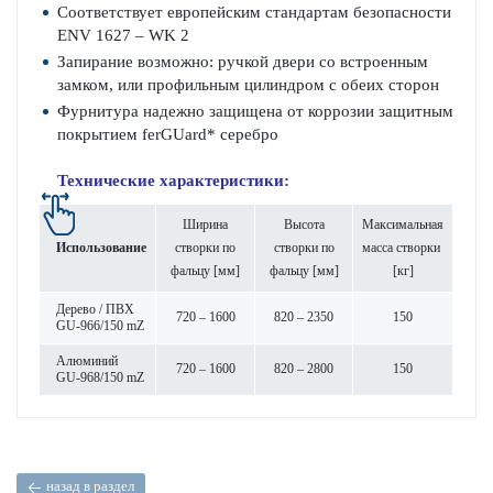
Соответствует европейским стандартам безопасности
ENV 1627 – WK 2
Запирание возможно: ручкой двери со встроенным
замком, или профильным цилиндром с обеих сторон
Фурнитура надежно защищена от коррозии защитным
покрытием ferGUard* серебро
Технические характеристики:
Ширина
Высота
Максимальная
Использование
створки по
створки по
масса створки
фальцу [мм]
фальцу [мм]
[кг]
Дерево / ПВХ
720 – 1600
820 – 2350
150
GU-966/150 mZ
Алюминий
720 – 1600
820 – 2800
150
GU-968/150 mZ
назад в раздел