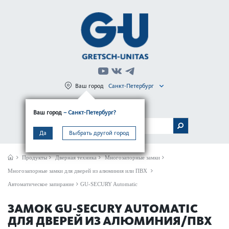
Ваш город
Санкт-Петербург
Регистрация
Вход
Ваш город
– Санкт-Петербург?
МЕНЮ
Да
Выбрать другой город
Продукты
Дверная техника
Многозапорные замки
Многозапорные замки для дверей из алюминия или ПВХ
Автоматическое запирание
GU-SECURY Automatic
ЗАМОК GU-SECURY AUTOMATIC
ДЛЯ ДВЕРЕЙ ИЗ АЛЮМИНИЯ/ПВХ