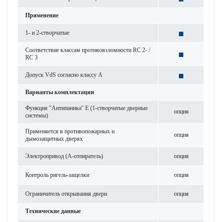
Применение
1- и 2-створчатые
Соответствие классам противовзломности RC 2- /
RC 3
Допуск VdS согласно классу А
Варианты комплектации
Функция "Антипаника" Е (1-створчатые дверные
опция
системы)
Применяется в противопожарных и
опция
дымозащитных дверях
Электропривод (A-отпиратель)
опция
Контроль ригель-защелки
опция
Ограничитель открывания двери
опция
Технические данные