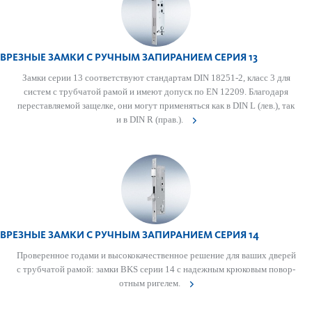
ВРЕЗНЫЕ ЗАМКИ С РУЧНЫМ ЗАПИРАНИЕМ СЕРИЯ 13
Замки серии 13 соотв­е­тствуют стандартам DIN 18251-2, класс 3 для
систем с труб­чатой рамой и имеют допуск по EN 12209. Благодаря
пер­ес­т­авляемой защелке, они могут применяться как в DIN L (лев.), так
и в DIN R (прав.).
ВРЕЗНЫЕ ЗАМКИ С РУЧНЫМ ЗАПИРАНИЕМ СЕРИЯ 14
Провер­енное годами и выс­ококачес­твенное решение для ваших дверей
с труб­чатой рамой: замки BKS серии 14 с надежным крю­ковым пово­р­
отным риг­елем.