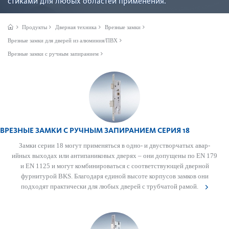
стиками для любых обла­стей применения.
Продукты
Дверная техника
Врезные замки
Врезные замки для дверей из алюминия/ПВХ
Врезные замки с ручным запиранием
ВРЕЗНЫЕ ЗАМКИ С РУЧНЫМ ЗАПИРАНИЕМ СЕРИЯ 18
Замки серии 18 могут применяться в одно- и двуст­вор­чатых авар­
ийных выходах или антипани­к­овых дверях – они допущены по EN 179
и EN 1125 и могут комб­инироваться с соотв­е­тствующей дверной
фурнитурой BKS. Благодаря единой высоте корпусов замков они
подходят практически для любых дверей с труб­чатой рамой.