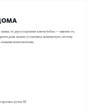
 ДОМА
 замки, то двухсторонние ключи helius — именно то,
ртирном доме можно установить компактную систему
ть новыми компонентами.
я круглых ручек SE