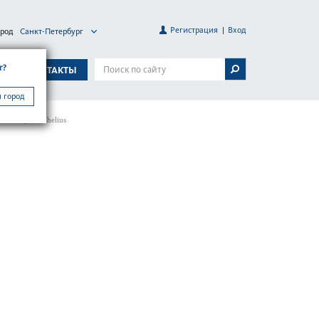
Регистрация
Вход
ород
Санкт-Петербург
г?
А
КОНТАКТЫ
 город
ма запирания helius