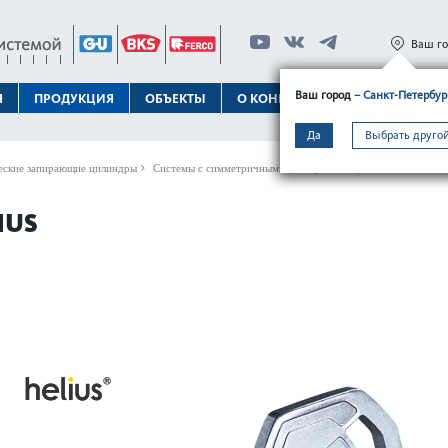
Ваш г
Ваш город
– Санкт-Петербур
Я
ПРОДУКЦИЯ
ОБЪЕКТЫ
О КОНЦЕРНЕ
ТЕХПОДДЕРЖК
Да
Выбрать другой
ские запирающие цилиндры
Системы с симметричными (поворотными) ключами
Систе
IUS