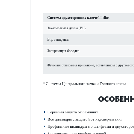
Система двухсторонних ключей helius
Заказываемая длина (BL)
Вид запирания
Запи­рающая бор­одка
Функция отпирания при ключе, встав­ленном с другой ст
* Системы Центрального замка и Главного ключа
ОСОБЕН
Серийная защита от бампинга
Все цилиндры с защитой от надсверливания
Профильные цилиндры с 5 штифтами и двухсторо
Запатентованные профиль ключей