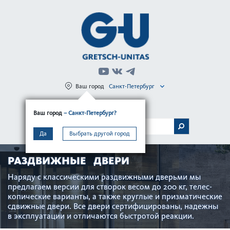
Ваш город
Санкт-Петербург
Регистрация
Вход
Ваш город
– Санкт-Петербург?
МЕНЮ
Да
Выбрать другой город
РАЗДВИЖНЫЕ ДВЕРИ
Наряду с классическими раз­д­вижными дверьми мы
предлагаем версии для створок весом до 200 кг, тел­ес­
копические вар­ианты, а также круглые и призмат­ические
сдвижные двери. Все двери сертифицированы, надежны
в эксплуатации и отличаются быстротой реакции.