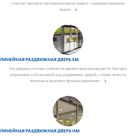
сочетает выс­окую против­овзломную защиту с изящным внешним
видом.
ЛИНЕЙНАЯ РАЗДВИЖНАЯ ДВЕРЬ EM
Эта дверная сис­тема отличается множес­твом преимуществ: быстрое
открывание и бесшумный ход раз­д­вижных дверей, а также лег­кость
монтажа и надежное функцио­нирование.
ЛИНЕЙНАЯ РАЗДВИЖНАЯ ДВЕРЬ HM