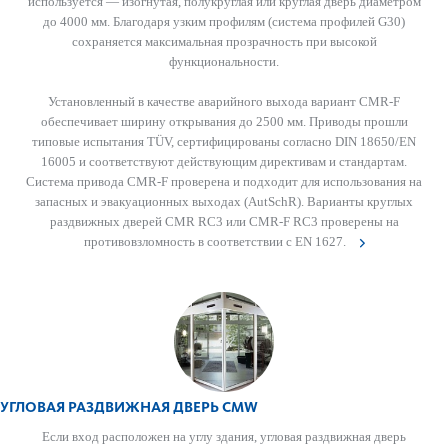
используется — изогнутая, полукруглая или круглая дверь диаметром
до 4000 мм. Благодаря узким профилям (система профилей G30)
сохраняется максимальная прозрачность при высокой
функциональности.
Установленный в качестве аварийного выхода вариант CMR-F
обеспечивает ширину открывания до 2500 мм. Приводы прошли
типовые испытания TÜV, сертифицированы согласно DIN 18650/EN
16005 и соответствуют действующим директивам и стандартам.
Система привода CMR-F проверена и подходит для использования на
запасных и эвакуационных выходах (AutSchR). Варианты круглых
раздвижных дверей CMR RC3 или CMR-F RC3 проверены на
противовзломность в соответствии с EN 1627.
УГЛОВАЯ РАЗДВИЖНАЯ ДВЕРЬ CMW
Если вход распол­ожен на углу здания, угловая раз­д­вижная дверь