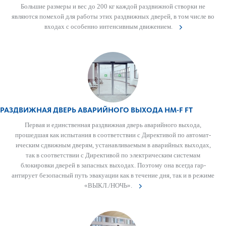
Большие размеры и вес до 200 кг каждой раз­д­вижной створки не
являются помехой для работы этих раз­д­вижных дверей, в том числе во
входах с особенно интенсивным движением.
РАЗДВИЖНАЯ ДВЕРЬ АВАРИЙНОГО ВЫХОДА HM-F FT
Первая и единственная раз­д­вижная дверь авар­ийного выхода,
прошедшая как испытания в соотв­е­тствии с Директивой по автом­ат­
ическим сдвижным дверям, устанавливаемым в авар­ийных выходах,
так в соотв­е­тствии с Директивой по электрическим сис­темам
блокировки дверей в запасных выходах. Поэтому она всегда гар­
антирует безоп­асный путь эвакуации как в течение дня, так и в режиме
«ВЫКЛ./НОЧЬ».